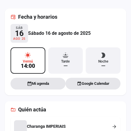
cuenta
Fecha
y horarios
Administración
SÁB
Contacto
16
Sábado 16 de agosto de 2025
AGO 25
Vermú
Tarde
Noche
14:00
—
—
Mi agenda
Google Calendar
Quién actúa
Charanga IMPERIAIS