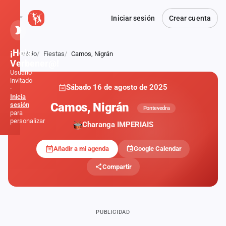
Iniciar sesión
Crear cuenta
¡Hola,
Inicio
Fiestas
Camos, Nigrán
Atrás
Verbener@!
Usuario
invitado
Sábado 16 de agosto de 2025
·
Inicia
Camos, Nigrán
sesión
Pontevedra
para
personalizar
Charanga IMPERIAIS
Añadir a mi agenda
Google Calendar
Inicio
Compartir
Noticias
Formaciones
PUBLICIDAD
Fiestas