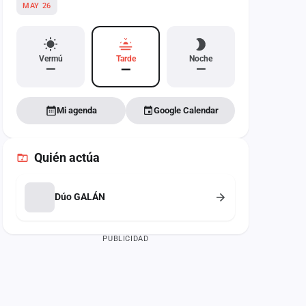
MAY 26
Vermú
Tarde
Noche
—
—
—
Mi agenda
Google Calendar
Quién actúa
Dúo GALÁN
PUBLICIDAD