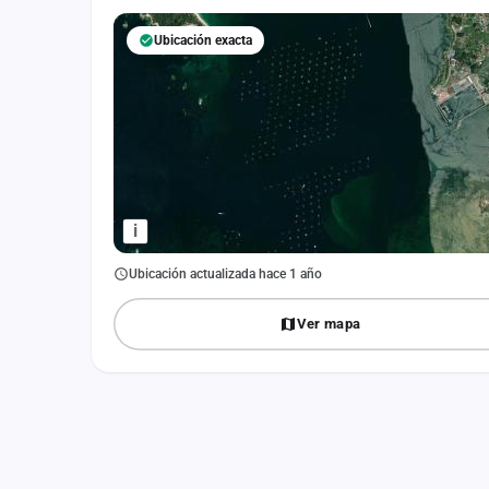
Fichajes
Ubicación exacta
Agencias
Rankings
Vídeos
Anuncios
i
Iniciar sesión
Ubicación actualizada hace 1 año
Crear cuenta
Ver mapa
Administración
Contacto