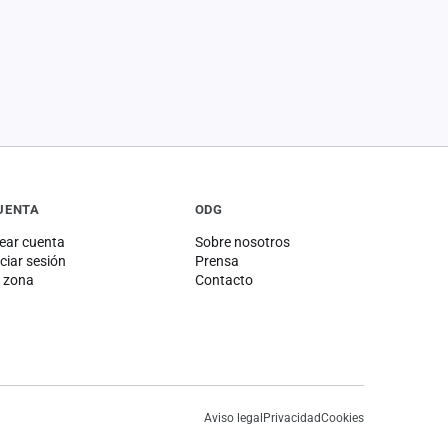
UENTA
ODG
ear cuenta
Sobre nosotros
iciar sesión
Prensa
 zona
Contacto
Aviso legal
Privacidad
Cookies