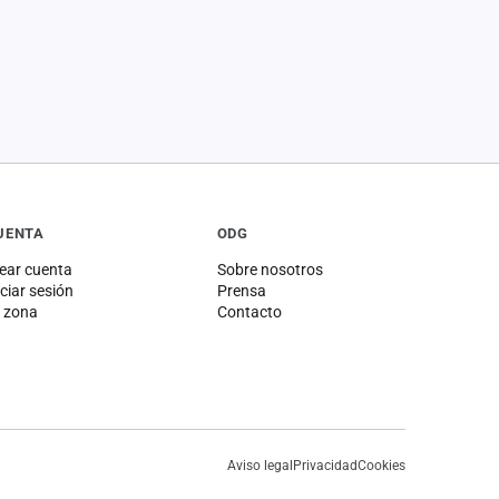
UENTA
ODG
ear cuenta
Sobre nosotros
iciar sesión
Prensa
 zona
Contacto
Aviso legal
Privacidad
Cookies