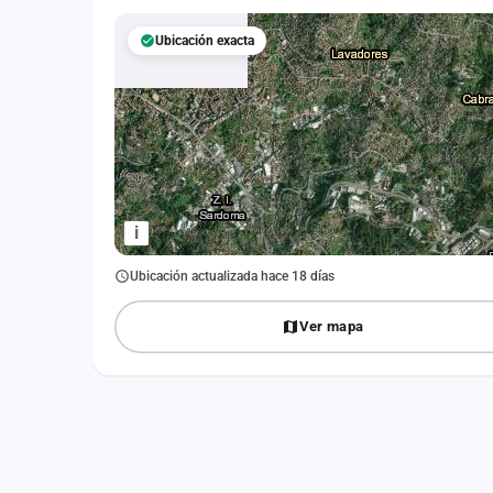
Fichajes
Ubicación exacta
Agencias
Rankings
Vídeos
Anuncios
i
Iniciar sesión
Ubicación actualizada hace 18 días
Crear cuenta
Ver mapa
Administración
Contacto