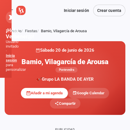
Iniciar sesión
Crear cuenta
¡Hola,
Inicio
Fiestas
Bamio, Vilagarcía de Arousa
Atrás
Verbener@!
Usuario
invitado
Sábado 20 de junio de 2026
·
Inicia
Bamio, Vilagarcía de Arousa
sesión
para
personalizar
Pontevedra
Grupo LA BANDA DE AYER
Inicio
Añadir a mi agenda
Google Calendar
Noticias
Compartir
Formaciones
Fiestas
PUBLICIDAD