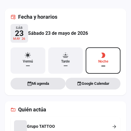
cuenta
Fecha
y horarios
Administración
SÁB
Contacto
23
Sábado 23 de mayo de 2026
MAY 26
Vermú
Tarde
Noche
—
—
—
Mi agenda
Google Calendar
Quién actúa
Grupo TATTOO