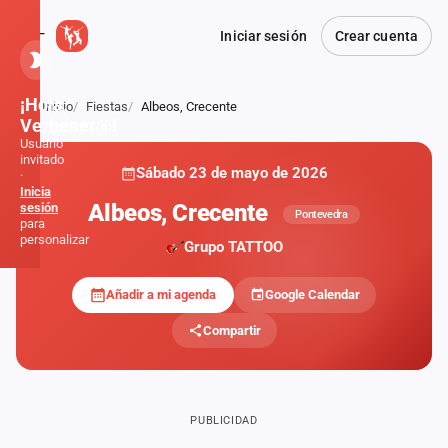
Iniciar sesión
Crear cuenta
¡Hola,
Inicio
Fiestas
Albeos, Crecente
Atrás
Verbener@!
Usuario
invitado
Sábado 23 de mayo de 2026
·
Inicia
Albeos, Crecente
sesión
Pontevedra
para
personalizar
Grupo TATTOO
Añadir a mi agenda
Google Calendar
Inicio
Compartir
Noticias
Formaciones
PUBLICIDAD
Fiestas