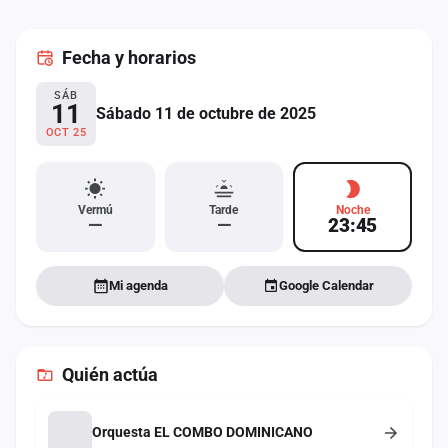
cuenta
Fecha
y horarios
Administración
SÁB
Contacto
11
Sábado 11 de octubre de 2025
OCT 25
Vermú
Tarde
Noche
—
—
23:45
Mi agenda
Google Calendar
Quién actúa
Orquesta EL COMBO DOMINICANO