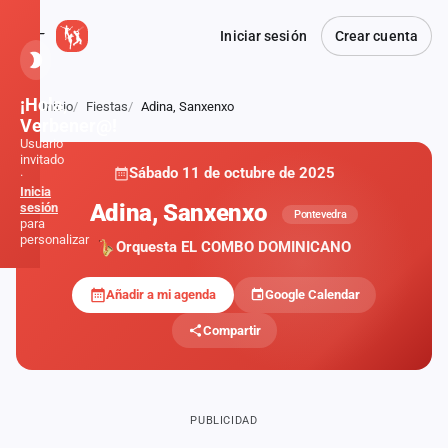
Iniciar sesión
Crear cuenta
¡Hola,
Inicio
Fiestas
Adina, Sanxenxo
Atrás
Verbener@!
Usuario
invitado
Sábado 11 de octubre de 2025
·
Inicia
Adina, Sanxenxo
sesión
Pontevedra
para
personalizar
Orquesta EL COMBO DOMINICANO
Añadir a mi agenda
Google Calendar
Inicio
Compartir
Noticias
Formaciones
PUBLICIDAD
Fiestas