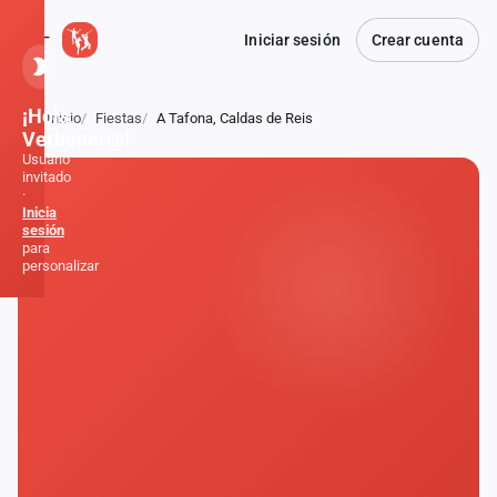
Iniciar sesión
Crear cuenta
¡Hola,
Inicio
Fiestas
A Tafona, Caldas de Reis
Atrás
Verbener@!
Usuario
invitado
·
Inicia
sesión
para
personalizar
Inicio
Noticias
Formaciones
Fiestas