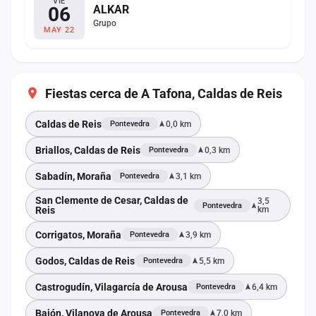
VIE
06
ALKAR
Grupo
MAY 22
Fiestas cerca de A Tafona, Caldas de Reis
Caldas de Reis
0,0 km
Pontevedra
Briallos, Caldas de Reis
0,3 km
Pontevedra
Sabadín, Moraña
3,1 km
Pontevedra
San Clemente de Cesar, Caldas de
3,5
Pontevedra
Reis
km
Corrigatos, Moraña
3,9 km
Pontevedra
Godos, Caldas de Reis
5,5 km
Pontevedra
Castrogudín, Vilagarcía de Arousa
6,4 km
Pontevedra
Baión, Vilanova de Arousa
7,0 km
Pontevedra