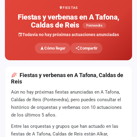
FIESTAS
Mapa
de
Fiestas y verbenas en A Tafona,
fiestas
Caldas de Reis
Pontevedra
Componentes
Todavía no hay próximas actuaciones anunciadas
Fichajes
Cómo llegar
Compartir
Agencias
Rankings
Fiestas y verbenas en A Tafona, Caldas de
Reis
Vídeos
Aún no hay próximas fiestas anunciadas en A Tafona,
Caldas de Reis (Pontevedra), pero puedes consultar el
Anuncios
histórico de orquestas y verbenas con 10 actuaciones
de los últimos 5 años.
Iniciar
sesión
Entre las orquestas y grupos que han actuado en las
fiestas de A Tafona, Caldas de Reis están Alkar,
Crear