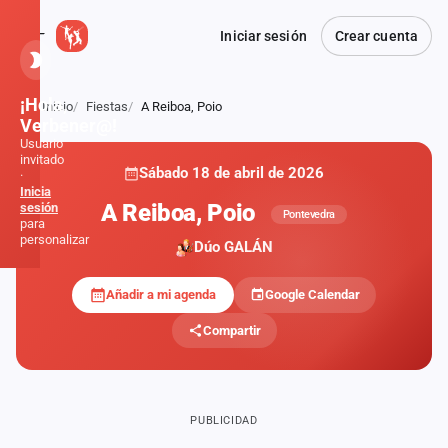
Iniciar sesión
Crear cuenta
¡Hola,
Inicio
Fiestas
A Reiboa, Poio
Atrás
Verbener@!
Usuario
invitado
Sábado 18 de abril de 2026
·
Inicia
A Reiboa, Poio
sesión
Pontevedra
para
personalizar
Dúo GALÁN
Añadir a mi agenda
Google Calendar
Inicio
Compartir
Noticias
Formaciones
PUBLICIDAD
Fiestas