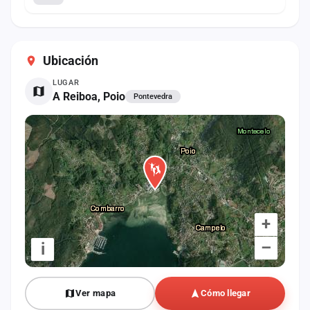
Ubicación
LUGAR
A Reiboa, Poio
Pontevedra
+
–
i
Ver mapa
Cómo llegar