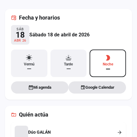
cuenta
Fecha
y horarios
Administración
SÁB
Contacto
18
Sábado 18 de abril de 2026
ABR 26
Vermú
Tarde
Noche
—
—
—
Mi agenda
Google Calendar
Quién actúa
Dúo GALÁN