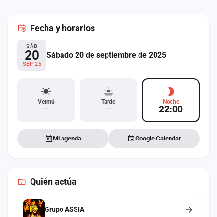
cuenta
Fecha
y horarios
Administración
SÁB
Contacto
20
Sábado 20 de septiembre de 2025
SEP 25
Vermú
Tarde
Noche
—
—
22:00
Mi agenda
Google Calendar
Quién actúa
Grupo ASSIA