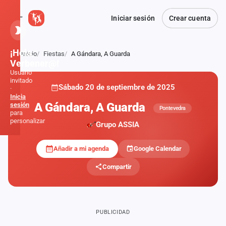
Iniciar sesión
Crear cuenta
¡Hola,
Inicio
Fiestas
A Gándara, A Guarda
Atrás
Verbener@!
Usuario
invitado
Sábado 20 de septiembre de 2025
·
Inicia
A Gándara, A Guarda
sesión
Pontevedra
para
personalizar
Grupo ASSIA
Añadir a mi agenda
Google Calendar
Inicio
Compartir
Noticias
Formaciones
PUBLICIDAD
Fiestas