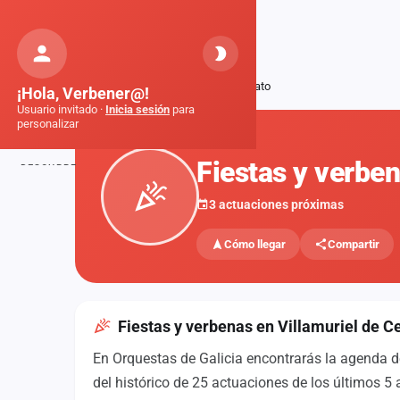
Orquestas
de Galicia
Inicio
Fiestas
Villamuriel de Cerrato
¡Hola, Verbener@!
Usuario invitado ·
Inicia sesión
para
personalizar
FIESTAS
Fiestas y verben
DESCUBRE
Inicio
3 actuaciones próximas
Noticias
Cómo llegar
Compartir
Formaciones
Fiestas
Fiestas y verbenas en Villamuriel de C
Mapa de fiestas
En Orquestas de Galicia encontrarás la agenda d
Componentes
del histórico de 25 actuaciones de los últimos 5 