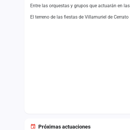
Fichajes
Entre las orquestas y grupos que actuarán en las
Agencias
El terreno de las fiestas de Villamuriel de Cerrat
Rankings
Vídeos
Anuncios
Iniciar sesión
Crear cuenta
Administración
Contacto
Próximas actuaciones