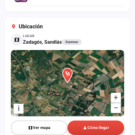
Ubicación
LUGAR
Zadagós, Sandiás
Ourense
+
–
i
Ver mapa
Cómo llegar