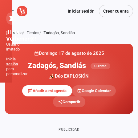
Iniciar sesión
Crear cuenta
¡Hola,
Inicio
Fiestas
Zadagós, Sandiás
Atrás
Verbener@!
Usuario
invitado
Domingo 17 de agosto de 2025
·
Inicia
Zadagós, Sandiás
sesión
Ourense
para
personalizar
Dúo EXPLOSIÓN
Añadir a mi agenda
Google Calendar
Inicio
Compartir
Noticias
Formaciones
PUBLICIDAD
Fiestas