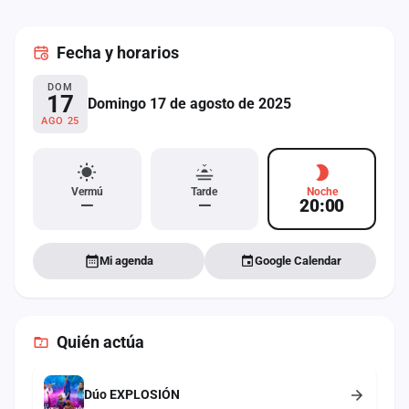
cuenta
Fecha
y horarios
Administración
DOM
Contacto
17
Domingo 17 de agosto de 2025
AGO 25
Vermú
Tarde
Noche
—
—
20:00
Mi agenda
Google Calendar
Quién actúa
Dúo EXPLOSIÓN