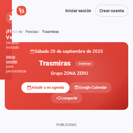
Iniciar sesión
Crear cuenta
¡Hola,
Inicio
Fiestas
Trasmiras
Atrás
Verbener@!
Usuario
invitado
Sábado 20 de septiembre de 2025
·
Inicia
Trasmiras
sesión
Ourense
para
personalizar
Grupo ZONA ZERO
Añadir a mi agenda
Google Calendar
Inicio
Compartir
Noticias
Formaciones
PUBLICIDAD
Fiestas