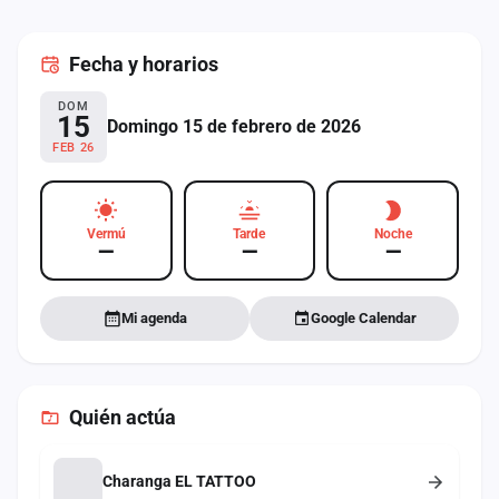
cuenta
Fecha
y horarios
Administración
DOM
Contacto
15
Domingo 15 de febrero de 2026
FEB 26
Vermú
Tarde
Noche
—
—
—
Mi agenda
Google Calendar
Quién actúa
Charanga EL TATTOO