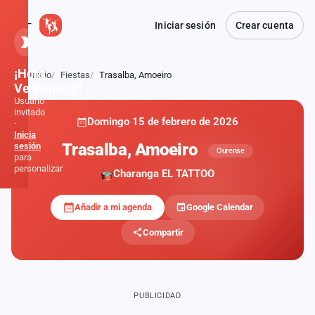
Iniciar sesión
Crear cuenta
¡Hola,
Inicio
Fiestas
Trasalba, Amoeiro
Atrás
Verbener@!
Usuario
invitado
Domingo 15 de febrero de 2026
·
Inicia
Trasalba, Amoeiro
sesión
Ourense
para
personalizar
Charanga EL TATTOO
Añadir a mi agenda
Google Calendar
Inicio
Compartir
Noticias
Formaciones
PUBLICIDAD
Fiestas