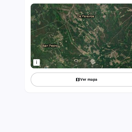
Fichajes
Agencias
Rankings
Vídeos
Anuncios
i
Iniciar sesión
Ver mapa
Crear cuenta
Administración
Contacto