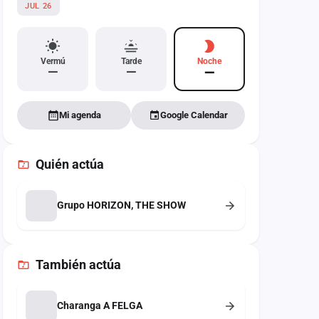
JUL 26
Vermú
Tarde
Noche
—
—
—
Mi agenda
Google Calendar
Quién actúa
Grupo HORIZON, THE SHOW
También
actúa
Charanga A FELGA