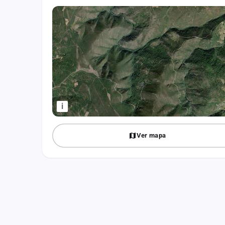
Fichajes
Agencias
Rankings
Vídeos
Anuncios
i
Iniciar sesión
Ver mapa
Crear cuenta
Administración
Contacto