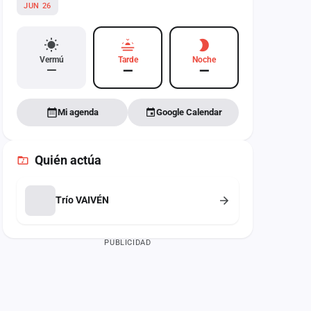
JUN 26
Vermú
Tarde
Noche
—
—
—
Mi agenda
Google Calendar
Quién actúa
Trío VAIVÉN
PUBLICIDAD