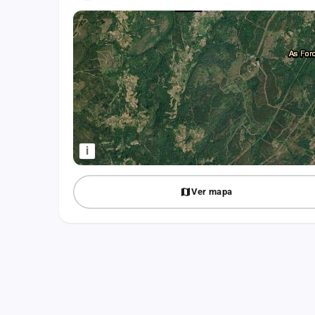
Fichajes
Agencias
Rankings
Vídeos
Anuncios
i
Iniciar sesión
Crear cuenta
Ver mapa
Administración
Contacto