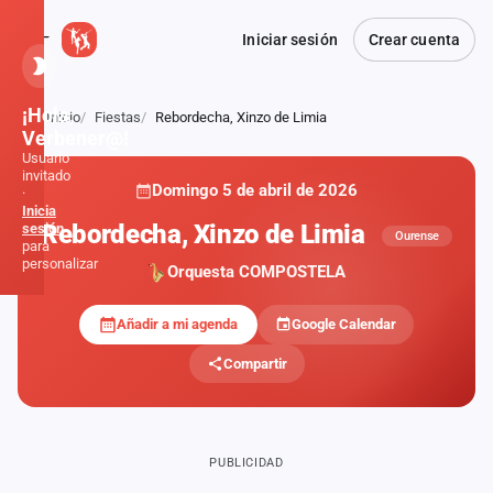
Iniciar sesión
Crear cuenta
¡Hola,
Inicio
Fiestas
Rebordecha, Xinzo de Limia
Atrás
Verbener@!
Usuario
invitado
Domingo 5 de abril de 2026
·
Inicia
Rebordecha, Xinzo de Limia
sesión
Ourense
para
personalizar
Orquesta COMPOSTELA
Añadir a mi agenda
Google Calendar
Inicio
Compartir
Noticias
Formaciones
PUBLICIDAD
Fiestas