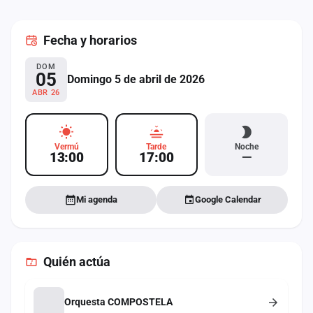
cuenta
Fecha
y horarios
Administración
DOM
Contacto
05
Domingo 5 de abril de 2026
ABR 26
Vermú
Tarde
Noche
13:00
17:00
—
Mi agenda
Google Calendar
Quién actúa
Orquesta COMPOSTELA