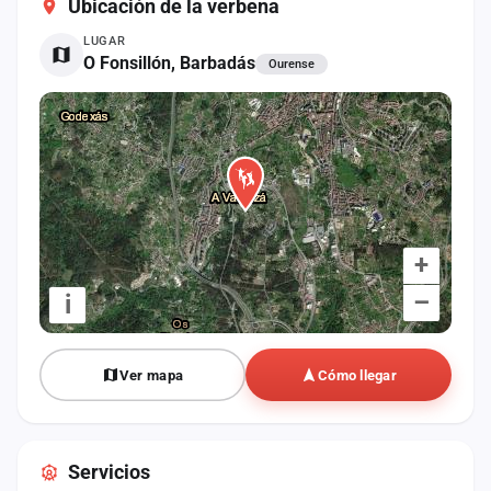
Ubicación de la verbena
cuenta
LUGAR
Administración
O Fonsillón, Barbadás
Ourense
Contacto
+
–
i
Ver mapa
Cómo llegar
Servicios