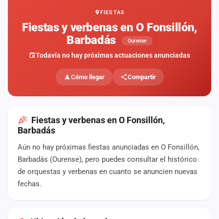
FIESTAS
Mapa
de
Fiestas y verbenas en O Fonsillón,
fiestas
Barbadás
Ourense
Componentes
Todavía no hay próximas actuaciones anunciadas
Fichajes
Cómo llegar
Compartir
Agencias
Rankings
Fiestas y verbenas en O Fonsillón,
Barbadás
Vídeos
Aún no hay próximas fiestas anunciadas en O Fonsillón,
Barbadás (Ourense), pero puedes consultar el histórico
Anuncios
de orquestas y verbenas en cuanto se anuncien nuevas
fechas.
Iniciar
sesión
Crear