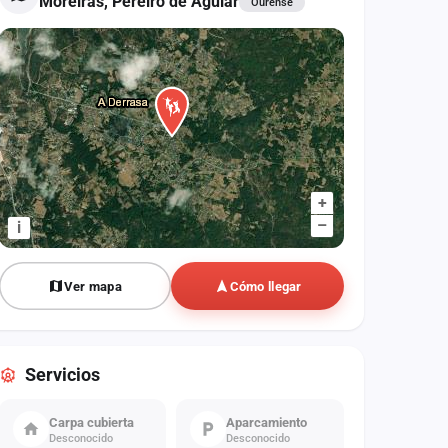
Moreiras, Pereiro de Aguiar
Ourense
+
–
i
Ver mapa
Cómo llegar
Servicios
Carpa cubierta
Aparcamiento
Desconocido
Desconocido