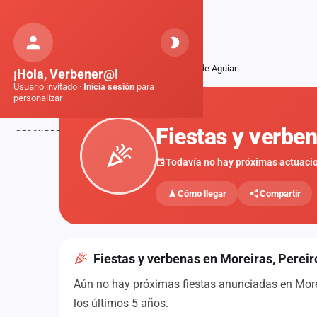
Orquestas
de Galicia
Inicio
Fiestas
Moreiras, Pereiro de Aguiar
¡Hola, Verbener@!
Usuario invitado ·
Inicia sesión
para
personalizar
FIESTAS
Fiestas y verbe
DESCUBRE
Inicio
Todavía no hay próximas actuaci
Noticias
Cómo llegar
Compartir
Formaciones
Fiestas
Fiestas y verbenas en Moreiras, Pereir
Mapa de fiestas
Aún no hay próximas fiestas anunciadas en Moreir
Componentes
los últimos 5 años.