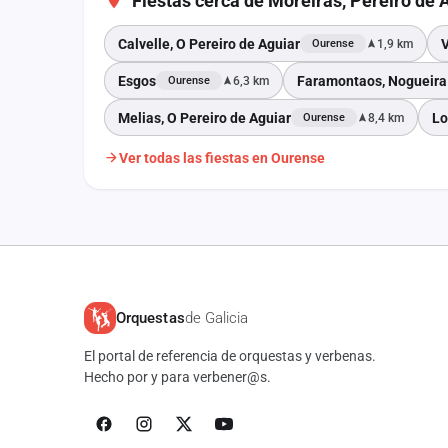
Fiestas cerca de Moreiras, Pereiro de 
Calvelle, O Pereiro de Aguiar
V
1,9 km
Ourense
Esgos
Faramontaos, Nogueira
6,3 km
Ourense
Melias, O Pereiro de Aguiar
Lo
8,4 km
Ourense
Ver todas las fiestas en Ourense
Orquestas
de Galicia
El portal de referencia de orquestas y verbenas.
Hecho por y para verbener@s.