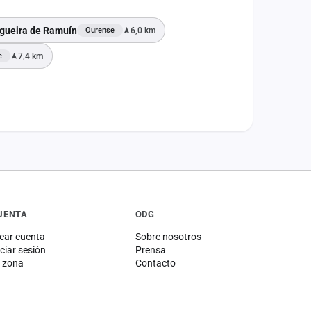
gueira de Ramuín
6,0 km
Ourense
7,4 km
e
UENTA
ODG
ear cuenta
Sobre nosotros
iciar sesión
Prensa
 zona
Contacto