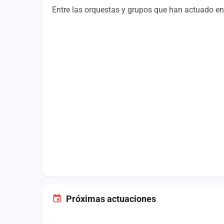
Fichajes
Entre las orquestas y grupos que han actuado en 
Agencias
Rankings
Vídeos
Anuncios
Iniciar sesión
Crear cuenta
Administración
Contacto
Próximas actuaciones