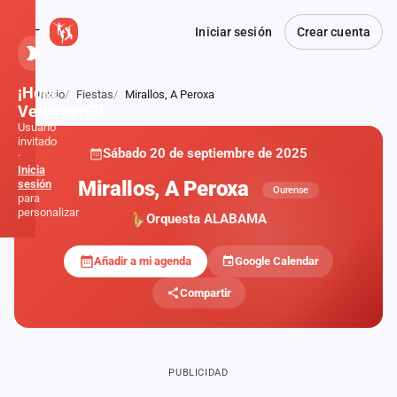
Iniciar sesión
Crear cuenta
¡Hola,
Inicio
Fiestas
Mirallos, A Peroxa
Atrás
Verbener@!
Usuario
invitado
Sábado 20 de septiembre de 2025
·
Inicia
Mirallos, A Peroxa
sesión
Ourense
para
personalizar
Orquesta ALABAMA
Añadir a mi agenda
Google Calendar
Inicio
Compartir
Noticias
Formaciones
PUBLICIDAD
Fiestas