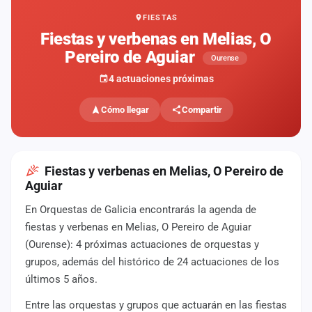
FIESTAS
Mapa
de
Fiestas y verbenas en Melias, O
fiestas
Pereiro de Aguiar
Ourense
Componentes
4 actuaciones próximas
Fichajes
Cómo llegar
Compartir
Agencias
Rankings
Fiestas y verbenas en Melias, O Pereiro de
Aguiar
Vídeos
En Orquestas de Galicia encontrarás la agenda de
fiestas y verbenas en Melias, O Pereiro de Aguiar
Anuncios
(Ourense): 4 próximas actuaciones de orquestas y
grupos, además del histórico de 24 actuaciones de los
Iniciar
últimos 5 años.
sesión
Entre las orquestas y grupos que actuarán en las fiestas
Crear