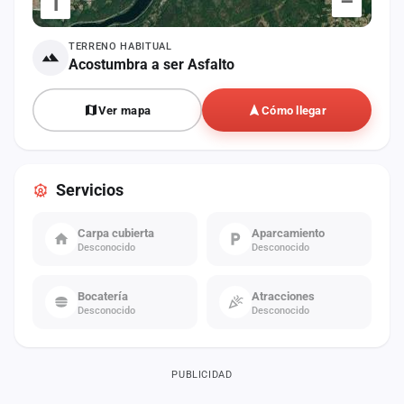
–
i
TERRENO HABITUAL
Acostumbra a ser Asfalto
Ver mapa
Cómo llegar
Servicios
Carpa cubierta
Aparcamiento
Desconocido
Desconocido
Bocatería
Atracciones
Desconocido
Desconocido
PUBLICIDAD