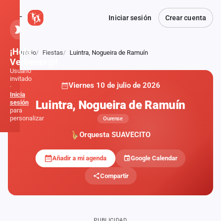
Iniciar sesión
Crear cuenta
¡Hola,
Inicio
Fiestas
Luintra, Nogueira de Ramuín
Atrás
Verbener@!
Usuario
invitado
Viernes 10 de julio de 2026
·
Inicia
Luintra, Nogueira de Ramuín
sesión
para
personalizar
Ourense
Orquesta SUAVECITO
Inicio
Añadir a mi agenda
Google Calendar
Noticias
Compartir
Formaciones
Fiestas
PUBLICIDAD