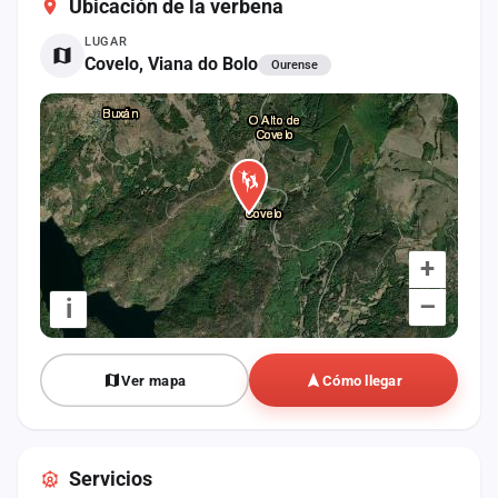
Ubicación de la verbena
cuenta
LUGAR
Administración
Covelo, Viana do Bolo
Ourense
Contacto
+
–
i
Ver mapa
Cómo llegar
Servicios