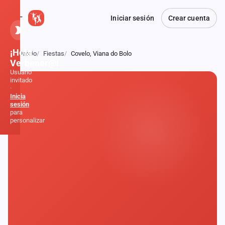
Iniciar sesión
Crear cuenta
¡Hola,
Inicio
Fiestas
Covelo, Viana do Bolo
Atrás
Verbener@!
Usuario
invitado
·
Inicia
sesión
para
personalizar
Inicio
Noticias
Formaciones
Fiestas