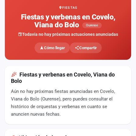
FIESTAS
Mapa
de
Fiestas y verbenas en Covelo,
fiestas
Viana do Bolo
Ourense
Componentes
Todavía no hay próximas actuaciones anunciadas
Fichajes
Cómo llegar
Compartir
Agencias
Rankings
Fiestas y verbenas en Covelo, Viana do
Bolo
Vídeos
Aún no hay próximas fiestas anunciadas en Covelo,
Viana do Bolo (Ourense), pero puedes consultar el
Anuncios
histórico de orquestas y verbenas en cuanto se
anuncien nuevas fechas.
Iniciar
sesión
Crear