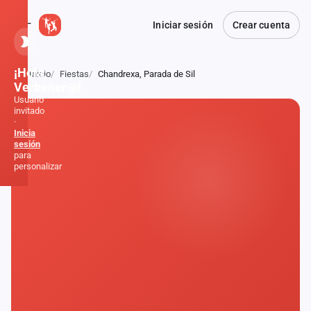
Iniciar sesión
Crear cuenta
¡Hola,
Inicio
Fiestas
Chandrexa, Parada de Sil
Atrás
Verbener@!
Usuario
invitado
·
Inicia
sesión
para
personalizar
Inicio
Noticias
Formaciones
Fiestas