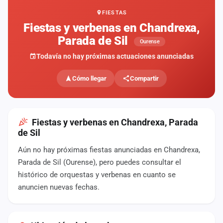
FIESTAS
Mapa
de
Fiestas y verbenas en Chandrexa,
fiestas
Parada de Sil
Ourense
Componentes
Todavía no hay próximas actuaciones anunciadas
Fichajes
Cómo llegar
Compartir
Agencias
Rankings
Fiestas y verbenas en Chandrexa, Parada
de Sil
Vídeos
Aún no hay próximas fiestas anunciadas en Chandrexa,
Parada de Sil (Ourense), pero puedes consultar el
Anuncios
histórico de orquestas y verbenas en cuanto se
anuncien nuevas fechas.
Iniciar
sesión
Crear