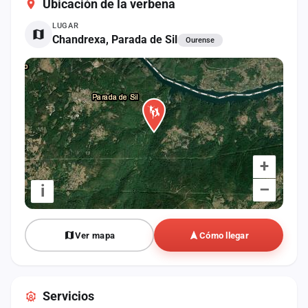
Ubicación de la verbena
cuenta
LUGAR
Administración
Chandrexa, Parada de Sil
Ourense
Contacto
+
–
i
Ver mapa
Cómo llegar
Servicios