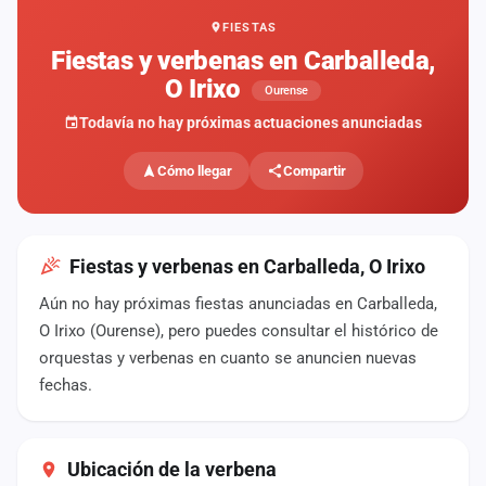
FIESTAS
Mapa
de
Fiestas y verbenas en Carballeda,
fiestas
O Irixo
Ourense
Componentes
Todavía no hay próximas actuaciones anunciadas
Fichajes
Cómo llegar
Compartir
Agencias
Rankings
Fiestas y verbenas en Carballeda, O Irixo
Aún no hay próximas fiestas anunciadas en Carballeda,
Vídeos
O Irixo (Ourense), pero puedes consultar el histórico de
orquestas y verbenas en cuanto se anuncien nuevas
Anuncios
fechas.
Iniciar
sesión
Ubicación de la verbena
Crear