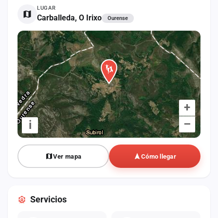
cuenta
LUGAR
Carballeda, O Irixo
Ourense
Administración
Contacto
+
–
i
Ver mapa
Cómo llegar
Servicios