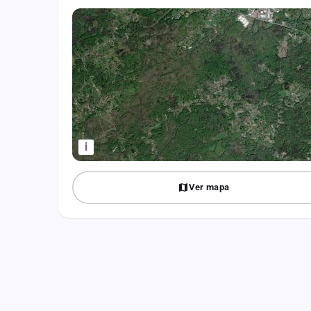
Fichajes
Agencias
Rankings
Vídeos
Anuncios
i
Iniciar sesión
Ver mapa
Crear cuenta
Administración
Contacto