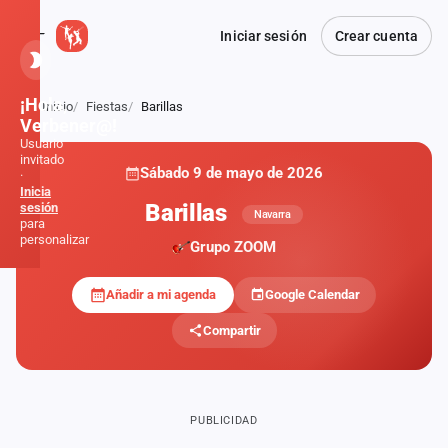
Iniciar sesión
Crear cuenta
¡Hola,
Inicio
Fiestas
Barillas
Atrás
Verbener@!
Usuario
invitado
Sábado 9 de mayo de 2026
·
Inicia
Barillas
sesión
Navarra
para
personalizar
Grupo ZOOM
Añadir a mi agenda
Google Calendar
Inicio
Compartir
Noticias
Formaciones
PUBLICIDAD
Fiestas