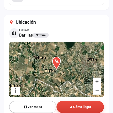
Ubicación
LUGAR
Barillas
Navarra
+
–
i
Ver mapa
Cómo llegar