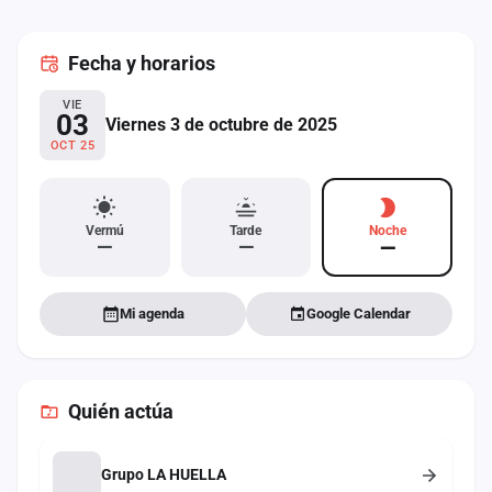
cuenta
Fecha
y horarios
Administración
VIE
Contacto
03
Viernes 3 de octubre de 2025
OCT 25
Vermú
Tarde
Noche
—
—
—
Mi agenda
Google Calendar
Quién actúa
Grupo LA HUELLA