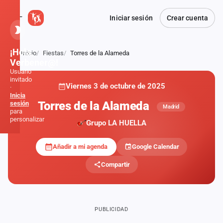
Iniciar sesión
Crear cuenta
¡Hola,
Inicio
Fiestas
Torres de la Alameda
Atrás
Verbener@!
Usuario
invitado
Viernes 3 de octubre de 2025
·
Inicia
Torres de la Alameda
sesión
Madrid
para
personalizar
Grupo LA HUELLA
Añadir a mi agenda
Google Calendar
Inicio
Compartir
Noticias
Formaciones
PUBLICIDAD
Fiestas