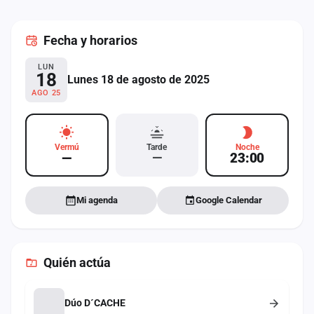
cuenta
Fecha
y horarios
Administración
LUN
Contacto
18
Lunes 18 de agosto de 2025
AGO 25
Vermú
Tarde
Noche
—
—
23:00
Mi agenda
Google Calendar
Quién actúa
Dúo D´CACHE