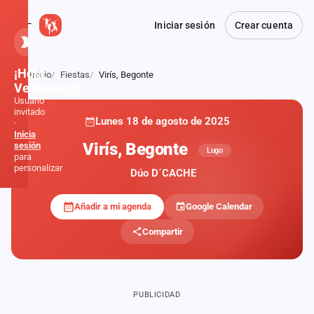
Iniciar sesión
Crear cuenta
¡Hola,
Inicio
Fiestas
Virís, Begonte
Atrás
Verbener@!
Usuario
invitado
Lunes 18 de agosto de 2025
·
Inicia
Virís, Begonte
sesión
Lugo
para
personalizar
Dúo D´CACHE
Añadir a mi agenda
Google Calendar
Inicio
Compartir
Noticias
Formaciones
PUBLICIDAD
Fiestas