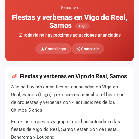
FIESTAS
Mapa
de
Fiestas y verbenas en Vigo do Real,
fiestas
Samos
Lugo
Componentes
Todavía no hay próximas actuaciones anunciadas
Fichajes
Cómo llegar
Compartir
Agencias
Rankings
Fiestas y verbenas en Vigo do Real, Samos
Aún no hay próximas fiestas anunciadas en Vigo do
Vídeos
Real, Samos (Lugo), pero puedes consultar el histórico
de orquestas y verbenas con 4 actuaciones de los
Anuncios
últimos 5 años.
Entre las orquestas y grupos que han actuado en las
Iniciar
sesión
fiestas de Vigo do Real, Samos están Son de Festa,
Banarama y Louband.
Crear