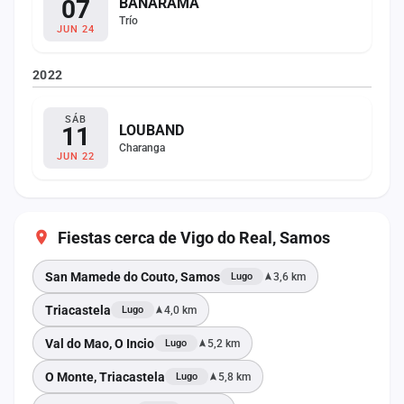
07
BANARAMA
Trío
JUN 24
2022
SÁB
11
LOUBAND
Charanga
JUN 22
Fiestas cerca de Vigo do Real, Samos
San Mamede do Couto, Samos
3,6 km
Lugo
Triacastela
4,0 km
Lugo
Val do Mao, O Incio
5,2 km
Lugo
O Monte, Triacastela
5,8 km
Lugo