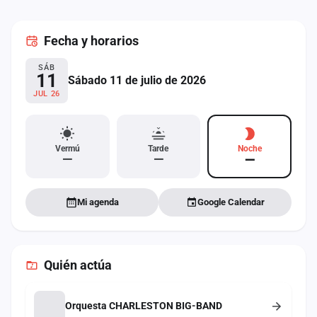
cuenta
Fecha
y horarios
Administración
SÁB
Contacto
11
Sábado 11 de julio de 2026
JUL 26
Vermú
Tarde
Noche
—
—
—
Mi agenda
Google Calendar
Quién actúa
Orquesta CHARLESTON BIG-BAND