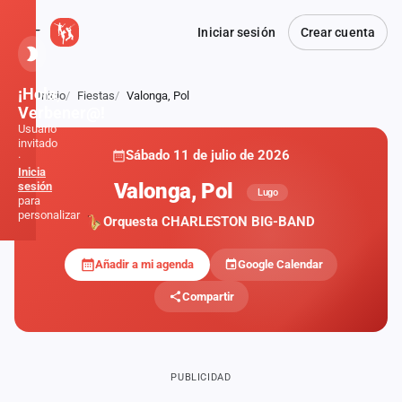
Iniciar sesión
Crear cuenta
¡Hola,
Inicio
Fiestas
Valonga, Pol
Atrás
Verbener@!
Usuario
invitado
Sábado 11 de julio de 2026
·
Inicia
Valonga, Pol
sesión
Lugo
para
personalizar
Orquesta CHARLESTON BIG-BAND
Añadir a mi agenda
Google Calendar
Inicio
Compartir
Noticias
Formaciones
PUBLICIDAD
Fiestas