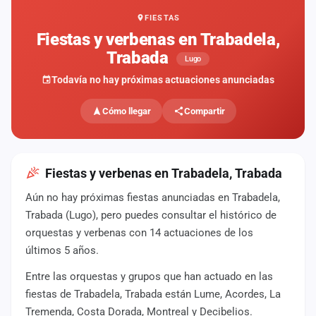
FIESTAS
Mapa
de
Fiestas y verbenas en Trabadela,
fiestas
Trabada
Lugo
Componentes
Todavía no hay próximas actuaciones anunciadas
Fichajes
Cómo llegar
Compartir
Agencias
Rankings
Fiestas y verbenas en Trabadela, Trabada
Aún no hay próximas fiestas anunciadas en Trabadela,
Vídeos
Trabada (Lugo), pero puedes consultar el histórico de
orquestas y verbenas con 14 actuaciones de los
Anuncios
últimos 5 años.
Entre las orquestas y grupos que han actuado en las
Iniciar
sesión
fiestas de Trabadela, Trabada están Lume, Acordes, La
Tremenda, Costa Dorada, Montreal y Decibelios.
Crear