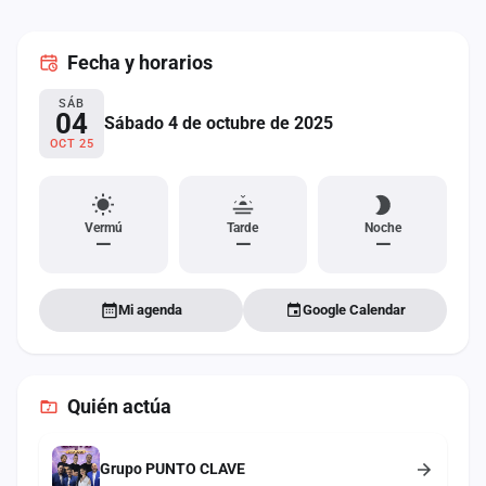
cuenta
Fecha
y horarios
Administración
SÁB
Contacto
04
Sábado 4 de octubre de 2025
OCT 25
Vermú
Tarde
Noche
—
—
—
Mi agenda
Google Calendar
Quién actúa
Grupo PUNTO CLAVE