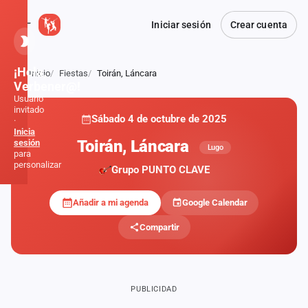
Iniciar sesión
Crear cuenta
¡Hola,
Inicio
Fiestas
Toirán, Láncara
Atrás
Verbener@!
Usuario
invitado
Sábado 4 de octubre de 2025
·
Inicia
Toirán, Láncara
sesión
Lugo
para
personalizar
Grupo PUNTO CLAVE
Añadir a mi agenda
Google Calendar
Inicio
Compartir
Noticias
Formaciones
PUBLICIDAD
Fiestas