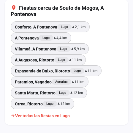
Fiestas cerca de Souto de Mogos, A
Pontenova
Conforto, A Pontenova
2,1 km
Lugo
A Pontenova
4,4 km
Lugo
Vilameá, A Pontenova
5,9 km
Lugo
A Augaxosa, Riotorto
11 km
Lugo
Espasande de Baixo, Riotorto
11 km
Lugo
Paramios, Vegadeo
11 km
Asturias
Santa Marta, Riotorto
12 km
Lugo
Orrea, Riotorto
12 km
Lugo
Ver todas las fiestas en Lugo