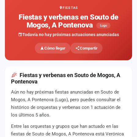
FIESTAS
Mapa
de
Fiestas y verbenas en Souto de
fiestas
Mogos, A Pontenova
Lugo
Componentes
Todavía no hay próximas actuaciones anunciadas
Fichajes
Cómo llegar
Compartir
Agencias
Rankings
Fiestas y verbenas en Souto de Mogos, A
Pontenova
Vídeos
Aún no hay próximas fiestas anunciadas en Souto de
Mogos, A Pontenova (Lugo), pero puedes consultar el
Anuncios
histórico de orquestas y verbenas con 1 actuación de
los últimos 5 años.
Iniciar
sesión
Entre las orquestas y grupos que han actuado en las
fiestas de Souto de Mogos, A Pontenova está Verónica
Crear