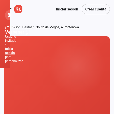
Iniciar sesión
Crear cuenta
¡Hola,
Inicio
Fiestas
Souto de Mogos, A Pontenova
Atrás
Verbener@!
Usuario
invitado
·
Inicia
sesión
para
personalizar
Inicio
Noticias
Formaciones
Fiestas