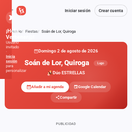
Iniciar sesión
Crear cuenta
¡Hola,
Inicio
Fiestas
Soán de Lor, Quiroga
Atrás
Verbener@!
Usuario
invitado
Domingo 2 de agosto de 2026
·
Inicia
Soán de Lor, Quiroga
sesión
Lugo
para
personalizar
Dúo ESTRELLAS
Añadir a mi agenda
Google Calendar
Inicio
Compartir
Noticias
Formaciones
PUBLICIDAD
Fiestas