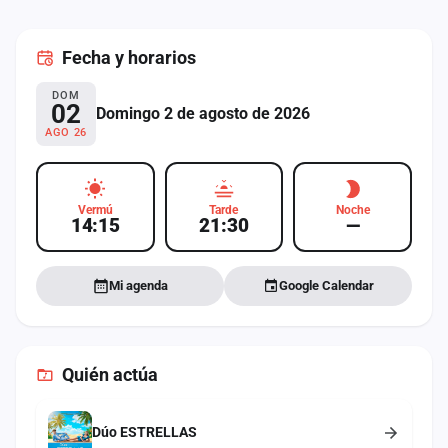
cuenta
Fecha
y horarios
Administración
DOM
Contacto
02
Domingo 2 de agosto de 2026
AGO 26
Vermú
Tarde
Noche
14:15
21:30
—
Mi agenda
Google Calendar
Quién actúa
Dúo ESTRELLAS