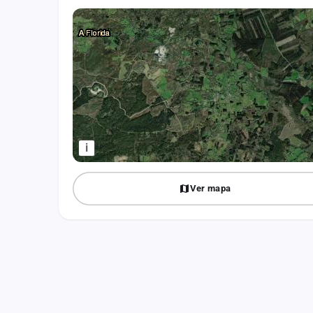
Fichajes
Agencias
Rankings
Vídeos
Anuncios
i
Iniciar sesión
Ver mapa
Crear cuenta
Administración
Contacto