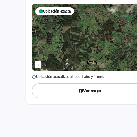
Fichajes
Ubicación exacta
Agencias
Rankings
Vídeos
Anuncios
i
Iniciar sesión
Ubicación actualizada hace 1 año y 1 mes
Crear cuenta
Ver mapa
Administración
Contacto