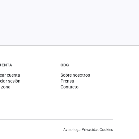
UENTA
ODG
ear cuenta
Sobre nosotros
iciar sesión
Prensa
 zona
Contacto
Aviso legal
Privacidad
Cookies