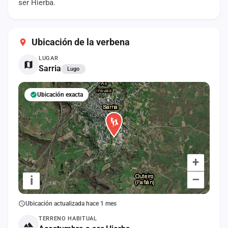
ser Hierba.
cuenta
Administración
Ubicación de la verbena
Contacto
LUGAR
Sarria
Lugo
Ubicación exacta
+
–
i
Ubicación actualizada hace 1 mes
TERRENO HABITUAL