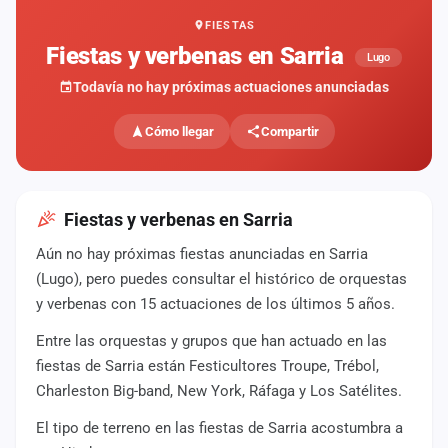
FIESTAS
Mapa
de
Fiestas y verbenas en Sarria
Lugo
fiestas
Todavía no hay próximas actuaciones anunciadas
Componentes
Cómo llegar
Compartir
Fichajes
Agencias
Fiestas y verbenas en Sarria
Rankings
Aún no hay próximas fiestas anunciadas en Sarria
(Lugo), pero puedes consultar el histórico de orquestas
Vídeos
y verbenas con 15 actuaciones de los últimos 5 años.
Anuncios
Entre las orquestas y grupos que han actuado en las
fiestas de Sarria están Festicultores Troupe, Trébol,
Charleston Big-band, New York, Ráfaga y Los Satélites.
Iniciar
sesión
El tipo de terreno en las fiestas de Sarria acostumbra a
Crear