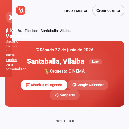
Iniciar sesión
Crear cuenta
¡Hola,
Inicio
Fiestas
Santaballa, Vilalba
Atrás
Verbener@!
Usuario
invitado
Sábado 27 de junio de 2026
·
Inicia
Santaballa, Vilalba
sesión
Lugo
para
personalizar
Orquesta CINEMA
Añadir a mi agenda
Google Calendar
Inicio
Compartir
Noticias
Formaciones
PUBLICIDAD
Fiestas