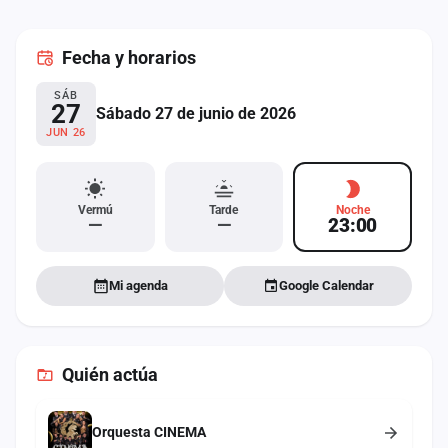
cuenta
Fecha
y horarios
Administración
SÁB
Contacto
27
Sábado 27 de junio de 2026
JUN 26
Vermú
Tarde
Noche
—
—
23:00
Mi agenda
Google Calendar
Quién actúa
Orquesta CINEMA