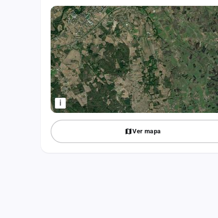
Fichajes
Agencias
Rankings
Vídeos
Anuncios
i
Iniciar sesión
Ver mapa
Crear cuenta
Administración
Contacto