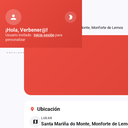
Orquestas
de Galicia
Inicio
Fiestas
Santa Mariña do Monte, Monforte de Lemos
¡Hola, Verbener@!
Usuario invitado ·
Inicia sesión
para
personalizar
DESCUBRE
Inicio
Noticias
Formaciones
Fiestas
Ubicación
Mapa de fiestas
LUGAR
Componentes
Santa Mariña do Monte, Monforte de Lem