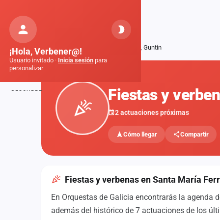
Orquestas
de Galicia
Inicio
Fiestas
Santa María Ferroi, Guntín
¡Hola, Verbener@!
Usuario invitado ·
Inicia sesión
para
personalizar
FIESTAS
Fiestas y verbe
DESCUBRE
Inicio
2 actuaciones próximas
Noticias
Cómo llegar
Compartir
Formaciones
Fiestas
Fiestas y verbenas en Santa María Ferr
Mapa de fiestas
En Orquestas de Galicia encontrarás la agenda d
Componentes
además del histórico de 7 actuaciones de los últ