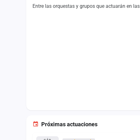
Fichajes
Entre las orquestas y grupos que actuarán en las 
Agencias
Rankings
Vídeos
Anuncios
Iniciar sesión
Crear cuenta
Administración
Contacto
Próximas actuaciones