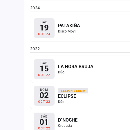
2024
SÁB
19
PATAKIÑA
Disco Móvil
OCT 24
2022
SÁB
15
LA HORA BRUJA
Dúo
OCT 22
DOM
SESIÓN VERMÚ
02
ECLIPSE
Dúo
OCT 22
SÁB
01
D´NOCHE
Orquesta
OCT 22