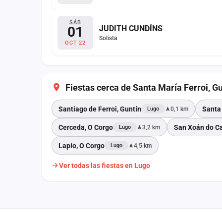
SÁB
01
JUDITH CUNDÍNS
Solista
OCT 22
Fiestas cerca de Santa María Ferroi, G
Santiago de Ferroi, Guntín
Santa
0,1 km
Lugo
Cerceda, O Corgo
San Xoán do C
3,2 km
Lugo
Lapío, O Corgo
4,5 km
Lugo
Ver todas las fiestas en Lugo