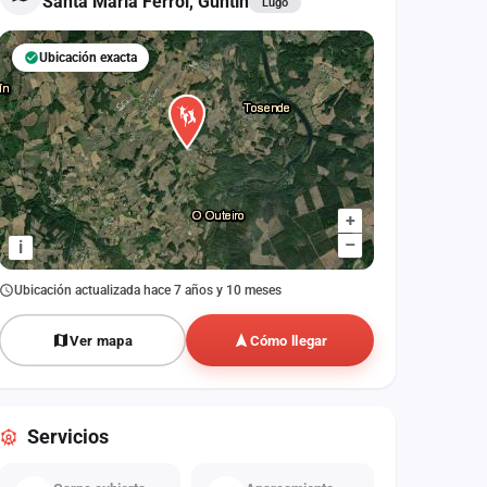
Santa María Ferroi, Guntín
Lugo
Ubicación exacta
+
–
i
Ubicación actualizada hace 7 años y 10 meses
Ver mapa
Cómo llegar
Servicios