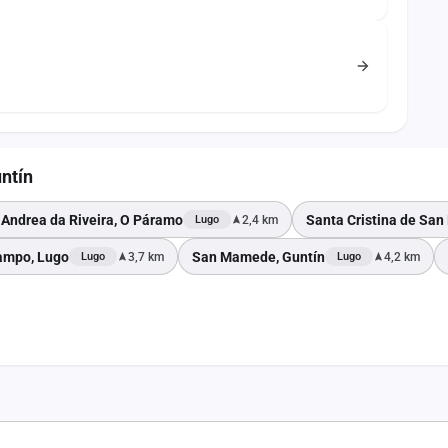
untín
 Andrea da Riveira, O Páramo
Santa Cristina de Sa
2,4 km
Lugo
ampo, Lugo
San Mamede, Guntín
3,7 km
4,2 km
Lugo
Lugo