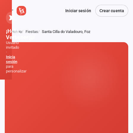
Iniciar sesión
Crear cuenta
¡Hola,
Inicio
Fiestas
Santa Cilla do Valadouro, Foz
Atrás
Verbener@!
Usuario
invitado
·
Inicia
sesión
para
personalizar
Inicio
Noticias
Formaciones
Fiestas