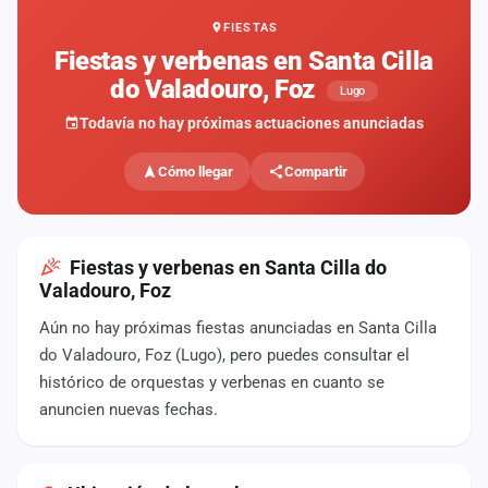
FIESTAS
Mapa
de
Fiestas y verbenas en Santa Cilla
fiestas
do Valadouro, Foz
Lugo
Componentes
Todavía no hay próximas actuaciones anunciadas
Fichajes
Cómo llegar
Compartir
Agencias
Rankings
Fiestas y verbenas en Santa Cilla do
Valadouro, Foz
Vídeos
Aún no hay próximas fiestas anunciadas en Santa Cilla
do Valadouro, Foz (Lugo), pero puedes consultar el
Anuncios
histórico de orquestas y verbenas en cuanto se
anuncien nuevas fechas.
Iniciar
sesión
Crear