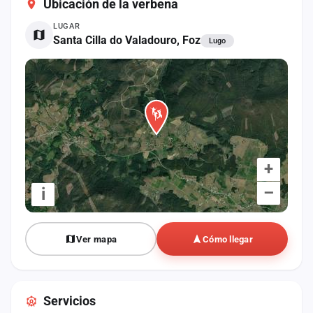
Ubicación de la verbena
cuenta
LUGAR
Administración
Santa Cilla do Valadouro, Foz
Lugo
Contacto
+
–
i
Ver mapa
Cómo llegar
Servicios