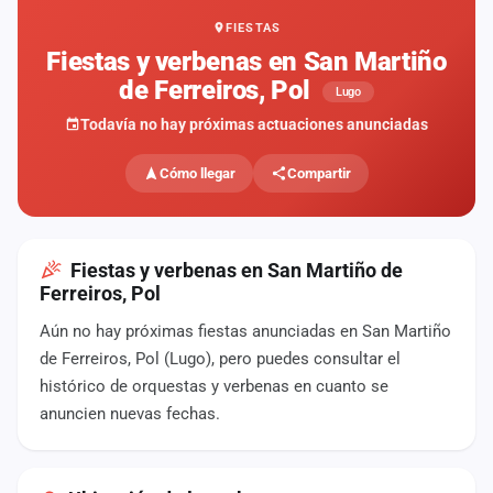
FIESTAS
Mapa
de
Fiestas y verbenas en San Martiño
fiestas
de Ferreiros, Pol
Lugo
Componentes
Todavía no hay próximas actuaciones anunciadas
Fichajes
Cómo llegar
Compartir
Agencias
Rankings
Fiestas y verbenas en San Martiño de
Ferreiros, Pol
Vídeos
Aún no hay próximas fiestas anunciadas en San Martiño
de Ferreiros, Pol (Lugo), pero puedes consultar el
Anuncios
histórico de orquestas y verbenas en cuanto se
anuncien nuevas fechas.
Iniciar
sesión
Crear