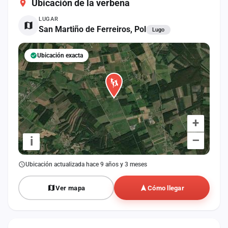
Ubicación de la verbena
cuenta
LUGAR
Administración
San Martiño de Ferreiros, Pol
Lugo
Contacto
Ubicación exacta
+
–
i
Ubicación actualizada hace 9 años y 3 meses
Ver mapa
Cómo llegar