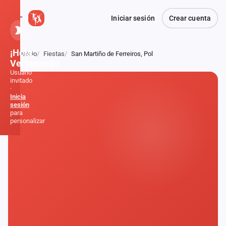
Iniciar sesión
Crear cuenta
¡Hola,
Inicio
Fiestas
San Martiño de Ferreiros, Pol
Atrás
Verbener@!
Usuario
invitado
·
Inicia
sesión
para
personalizar
Inicio
Noticias
Formaciones
Fiestas