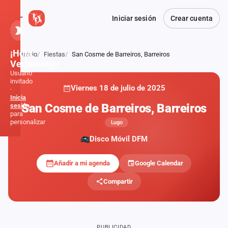
Iniciar sesión
Crear cuenta
¡Hola,
Inicio
Fiestas
San Cosme de Barreiros, Barreiros
Atrás
Verbener@!
Usuario
invitado
Viernes 18 de julio de 2025
·
Inicia
San Cosme de Barreiros, Barreiros
sesión
para
personalizar
Lugo
Disco Móvil DFM
Inicio
Añadir a mi agenda
Google Calendar
Noticias
Compartir
Formaciones
Fiestas
PUBLICIDAD