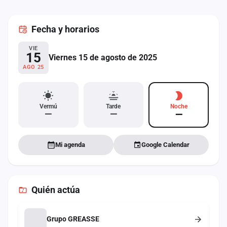
cuenta
Fecha
y horarios
Administración
VIE
Contacto
15
Viernes 15 de agosto de 2025
AGO 25
Vermú
Tarde
Noche
—
—
—
Mi agenda
Google Calendar
Quién actúa
Grupo GREASSE