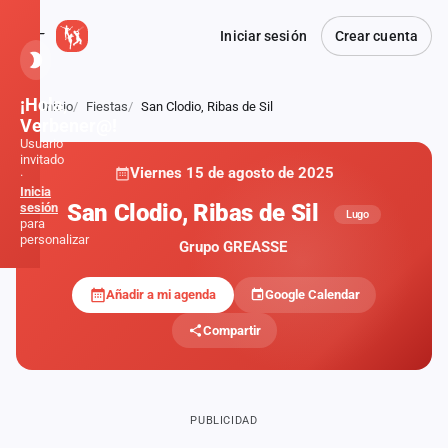
Iniciar sesión
Crear cuenta
¡Hola,
Inicio
Fiestas
San Clodio, Ribas de Sil
Atrás
Verbener@!
Usuario
invitado
Viernes 15 de agosto de 2025
·
Inicia
San Clodio, Ribas de Sil
sesión
Lugo
para
personalizar
Grupo GREASSE
Añadir a mi agenda
Google Calendar
Inicio
Compartir
Noticias
Formaciones
PUBLICIDAD
Fiestas