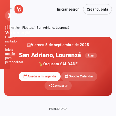
Iniciar sesión
Crear cuenta
¡Hola,
Inicio
Fiestas
San Adriano, Lourenzá
Atrás
Verbener@!
Usuario
invitado
Viernes 5 de septiembre de 2025
·
Inicia
San Adriano, Lourenzá
sesión
Lugo
para
personalizar
Orquesta SAUDADE
Añadir a mi agenda
Google Calendar
Inicio
Compartir
Noticias
Formaciones
PUBLICIDAD
Fiestas