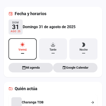
cuenta
Fecha
y horarios
Administración
DOM
Contacto
31
Domingo 31 de agosto de 2025
AGO 25
Vermú
Tarde
Noche
—
—
—
Mi agenda
Google Calendar
Quién actúa
Charanga TDB