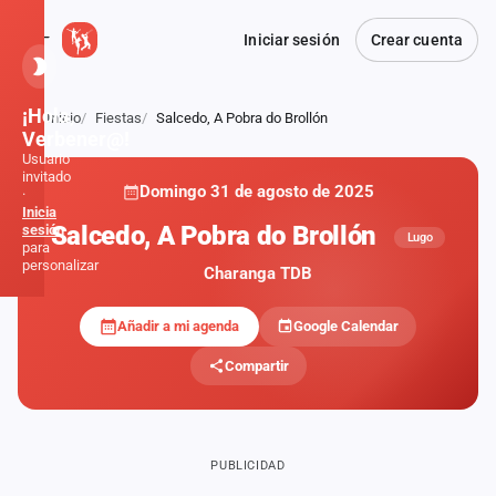
Iniciar sesión
Crear cuenta
¡Hola,
Inicio
Fiestas
Salcedo, A Pobra do Brollón
Atrás
Verbener@!
Usuario
invitado
Domingo 31 de agosto de 2025
·
Inicia
Salcedo, A Pobra do Brollón
sesión
Lugo
para
personalizar
Charanga TDB
Añadir a mi agenda
Google Calendar
Inicio
Compartir
Noticias
Formaciones
PUBLICIDAD
Fiestas