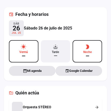
cuenta
Fecha
y horarios
Administración
SÁB
Contacto
26
Sábado 26 de julio de 2025
JUL 25
Vermú
Tarde
Noche
—
—
—
Mi agenda
Google Calendar
Quién actúa
Orquesta STÉREO