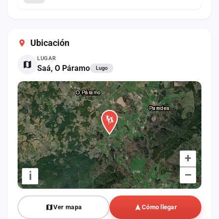
Ubicación
LUGAR
Saá, O Páramo
Lugo
+
–
i
Ver mapa
Cómo llegar