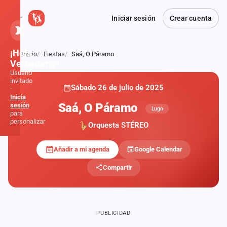
Iniciar sesión
Crear cuenta
¡Hola,
Inicio
Fiestas
Saá, O Páramo
Atrás
Verbener@!
Usuario
invitado
Sábado 26 de julio de 2025
·
Inicia
Saá, O Páramo
sesión
Lugo
para
personalizar
Orquesta STÉREO
Añadir a mi agenda
Google Calendar
Inicio
Compartir
Noticias
Formaciones
PUBLICIDAD
Fiestas