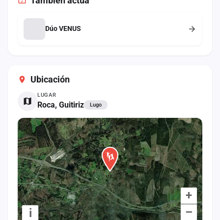
También
actúa
cuenta
Administración
Dúo VENUS
Contacto
Ubicación
LUGAR
Roca, Guitiriz
Lugo
+
–
i