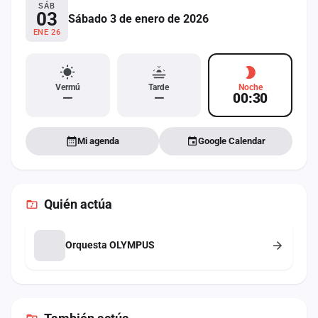
SÁB
03
Sábado 3 de enero de 2026
Mapa
de
ENE 26
fiestas
Componentes
Vermú
Tarde
Noche
—
—
00:30
Fichajes
Agencias
Mi agenda
Google Calendar
Rankings
Quién actúa
Vídeos
Anuncios
Orquesta OLYMPUS
Iniciar
sesión
Crear