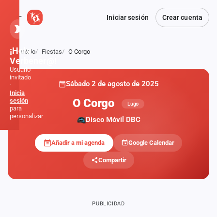
Iniciar sesión
Crear cuenta
¡Hola,
Inicio
Fiestas
O Corgo
Atrás
Verbener@!
Usuario
invitado
Sábado 2 de agosto de 2025
·
Inicia
O Corgo
sesión
Lugo
para
personalizar
Disco Móvil DBC
Añadir a mi agenda
Google Calendar
Inicio
Compartir
Noticias
Formaciones
PUBLICIDAD
Fiestas